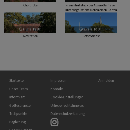
Chorprobe
Frauenfrühstück der Aussiedlerfrauen
unterwegs : wir besuchen einen Garten
Fr, 7.8. 18 Uhr
So, 9.8. 10 Uhr
Meditation
Gottesdienst
Hauptnavigation
Fußbereichsmenü
Benutzermenü
Startseite
Impressum
Anmelden
Unser Team
Kontakt
Informiert
Cookie-Einstellungen
Gottesdienste
Urheberrechtshinweis
Treffpunkte
Datenschutzerklärung
Begleitung